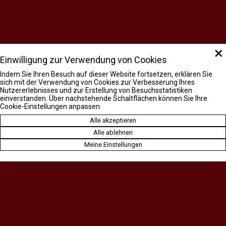
Während der Invaliditätsgrad auf präzisen rechtlichen
Grundlagen basiert, ermöglicht die Abklärung einen Einblick, wie
sich der Gesundheitszustand tatsächlich auf die
Handlungsfähigkeit auswirkt.
×
Einwilligung zur Verwendung von Cookies
Selbstständige: eine wirtschaftliche Realität, die
Indem Sie Ihren Besuch auf dieser Website fortsetzen, erklären Sie
mit Feingefühl betrachtet werden muss
sich mit der Verwendung von Cookies zur Verbesserung Ihres
Nutzererlebnisses und zur Erstellung von Besuchsstatistiken
einverstanden. Über nachstehende Schaltflächen können Sie Ihre
Bei Selbstständigen, darunter auch Landwirten, kombiniert die
Cookie-Einstellungen anpassen.
Abklärung die medizinische Situation mit einer wirtschaftlichen
Alle akzeptieren
Analyse.
Alle ablehnen
Meine Einstellungen
Um zu verstehen, ob die Tätigkeit trotz der gesundheitlichen
Beeinträchtigung fortgesetzt werden kann, müssen nicht nur die
Zahlen untersucht werden, sondern auch das, was sie nicht
aussagen. Die Abklärung vor Ort liefert daher unverzichtbare
Informationen: Die Buchhaltung allein erzählt nicht die ganze
Geschichte.